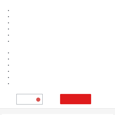
Skip
to
首页
Menu
content
关于九吉公
我们的产品
防伪查询
最新动态
联络
首页
关于九吉公
我们的产品
防伪查询
最新动态
联络
注册/登入
RM
0.00
0
Cart