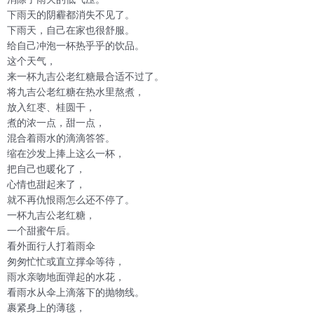
下雨天的阴霾都消失不见了。
下雨天，自己在家也很舒服。
给自己冲泡一杯热乎乎的饮品。
这个天气，
来一杯九吉公老红糖最合适不过了。
将九吉公老红糖在热水里熬煮，
放入红枣、桂圆干，
煮的浓一点，甜一点，
混合着雨水的滴滴答答。
缩在沙发上捧上这么一杯，
把自己也暖化了，
心情也甜起来了，
就不再仇恨雨怎么还不停了。
一杯九吉公老红糖，
一个甜蜜午后。
看外面行人打着雨伞
匆匆忙忙或直立撑伞等待，
雨水亲吻地面弹起的水花，
看雨水从伞上滴落下的抛物线。
裹紧身上的薄毯，