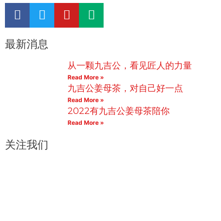
F
T
Y
M
a
w
o
e
c
i
u
d
最新消息
e
t
t
i
b
t
u
u
从一颗九吉公，看见匠人的力量
o
e
b
m
Read More »
o
r
e
九吉公姜母茶，对自己好一点
k
Read More »
2022有九吉公姜母茶陪你
Read More »
关注我们