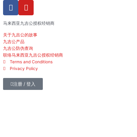
F
Y
a
o
c
u
马来西亚九吉公授权经销商
e
t
b
u
关于九吉公的故事
o
b
九吉公产品
o
e
九吉公防伪查询
k
联络马来西亚九吉公授权经销商
Terms and Conditions
-
Privacy Policy
f
注册 / 登入