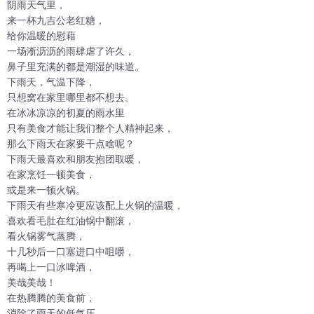
阴雨天气里，
来一杯九吉公老红糖，
给你温暖的慰藉
一场淅沥沥的雨肆虐了许久，
鼻子里充满的都是潮湿的味道。
下雨天，气温下降，
只想窝在家里哪里都不想去。
在冰冰凉凉的初夏的雨水里
只有美食才能让我们整个人精神起来，
那么下雨天在家要干点啥呢？
下雨天最喜欢和朋友抱团取暖，
在家烹饪一顿美食，
或是来一顿火锅。
下雨天有些寒冷更应该配上火锅的温暖，
喜欢看毛肚在红油锅中翻滚，
看火锅雾气蒸腾，
十几秒后一口塞进口中咀嚼，
再喝上一口冰啤酒，
美哉美哉！
在热腾腾的美食前，
消除了雨天的低气压。