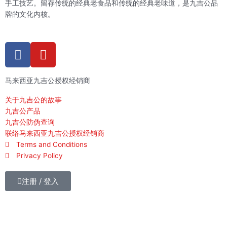
手工技艺。留存传统的经典老食品和传统的经典老味道，是九吉公品
牌的文化内核。
F
Y
a
o
c
u
马来西亚九吉公授权经销商
e
t
b
u
关于九吉公的故事
o
b
九吉公产品
o
e
九吉公防伪查询
k
联络马来西亚九吉公授权经销商
Terms and Conditions
-
Privacy Policy
f
注册 / 登入