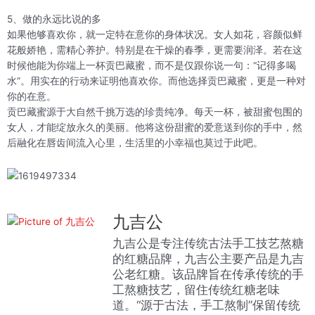
5、做的永远比说的多
如果他够喜欢你，就一定特在意你的身体状况。女人如花，容颜似鲜
花般娇艳，需精心养护。特别是在干燥的春季，更需要润泽。若在这
时候他能为你端上一杯贡巴藏蜜，而不是仅跟你说一句：“记得多喝
水”。用实在的行动来证明他喜欢你。而他选择贡巴藏蜜，更是一种对
你的在意。
贡巴藏蜜源于大自然千挑万选的珍贵纯净。每天一杯，被甜蜜包围的
女人，才能绽放永久的美丽。他将这份甜蜜的爱意送到你的手中，然
后融化在唇齿间流入心里，生活里的小幸福也莫过于此吧。
九吉公
九吉公是专注传统古法手工技艺熬糖
的红糖品牌，九吉公主要产品是九吉
公老红糖。该品牌旨在传承传统的手
工熬糖技艺，留住传统红糖老味
道。“源于古法，手工熬制”保留传统