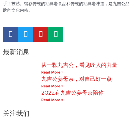
手工技艺。留存传统的经典老食品和传统的经典老味道，是九吉公品
牌的文化内核。
F
T
Y
M
a
w
o
e
c
i
u
d
最新消息
e
t
t
i
b
t
u
u
从一颗九吉公，看见匠人的力量
o
e
b
m
Read More »
o
r
e
九吉公姜母茶，对自己好一点
k
Read More »
2022有九吉公姜母茶陪你
Read More »
关注我们