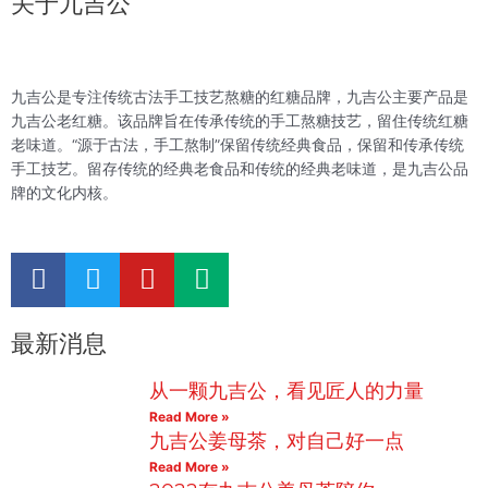
关于九吉公
九吉公是专注传统古法手工技艺熬糖的红糖品牌，九吉公主要产品是
九吉公老红糖。该品牌旨在传承传统的手工熬糖技艺，留住传统红糖
老味道。“源于古法，手工熬制”保留传统经典食品，保留和传承传统
手工技艺。留存传统的经典老食品和传统的经典老味道，是九吉公品
牌的文化内核。
F
T
Y
M
a
w
o
e
c
i
u
d
最新消息
e
t
t
i
b
t
u
u
从一颗九吉公，看见匠人的力量
o
e
b
m
Read More »
o
r
e
九吉公姜母茶，对自己好一点
k
Read More »