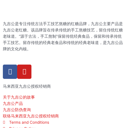
九吉公是专注传统古法手工技艺熬糖的红糖品牌，九吉公主要产品是
九吉公老红糖。该品牌旨在传承传统的手工熬糖技艺，留住传统红糖
老味道。“源于古法，手工熬制”保留传统经典食品，保留和传承传统
手工技艺。留存传统的经典老食品和传统的经典老味道，是九吉公品
牌的文化内核。
F
Y
a
o
c
u
马来西亚九吉公授权经销商
e
t
b
u
关于九吉公的故事
o
b
九吉公产品
o
e
九吉公防伪查询
k
联络马来西亚九吉公授权经销商
Terms and Conditions
-