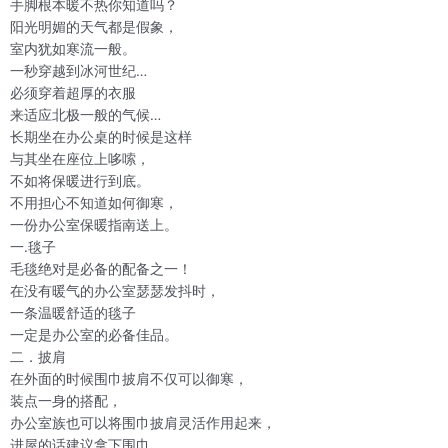
手脚根本暖不热你知道吗？
阳光明媚的天气都是假象，
室内犹如寒流一般。
一秒穿越到冰河世纪…
必须穿着超厚的衣服
来适应北极一般的气候…
长期坐在办公桌的时候是这样
与其坐在座位上哆嗦，
不如将保暖进行到底。
不用担心不知道如何御寒，
一份办公室保暖指南送上。
一.毯子
毛毯绝对是必备的配备之一！
在没有暖气的办公室瑟瑟发抖时，
一条温暖舒适的毯子
一定是办公室的必备佳品。
二．披肩
在外面的时候围巾披肩不仅可以御寒，
装点一身的搭配，
办公室族也可以将围巾披肩灵活作用起来，
进屋的话建议拿下围巾，