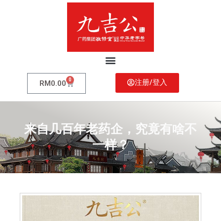
Skip
to
content
Menu
0
Cart
注册/登入
RM
0.00
来自几百年老药企，究竟有啥不
一样？