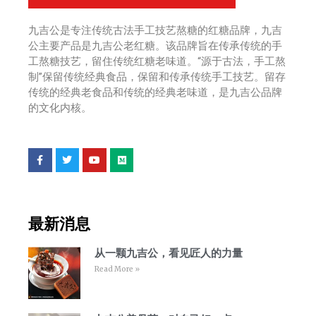
九吉公是专注传统古法手工技艺熬糖的红糖品牌，九吉
公主要产品是九吉公老红糖。该品牌旨在传承传统的手
工熬糖技艺，留住传统红糖老味道。“源于古法，手工熬
制”保留传统经典食品，保留和传承传统手工技艺。留存
传统的经典老食品和传统的经典老味道，是九吉公品牌
的文化内核。
F
T
Y
M
a
w
o
e
c
i
u
d
e
t
t
i
b
t
u
u
o
e
b
m
o
r
e
最新消息
k
从一颗九吉公，看见匠人的力量
Read More »