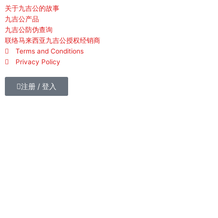
b
u
关于九吉公的故事
o
b
九吉公产品
o
e
九吉公防伪查询
k
联络马来西亚九吉公授权经销商
Terms and Conditions
-
Privacy Policy
f
注册 / 登入