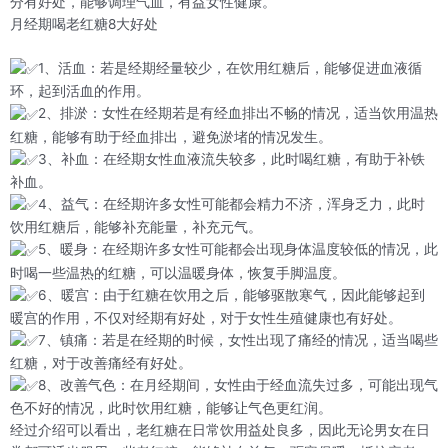
分有好处，能够调理气血，有益女性健康。
月经期喝老红糖8大好处
1、活血：若是经期经量较少，在饮用红糖后，能够促进血液循
环，起到活血的作用。
2、排淤：女性在经期若是有经血排出不畅的情况，适当饮用温热
红糖，能够有助于经血排出，避免淤堵的情况发生。
3、补血：在经期女性血液流失较多，此时喝红糖，有助于补铁
补血。
4、益气：在经期许多女性可能都会精力不济，浑身乏力，此时
饮用红糖后，能够补充能量，补充元气。
5、暖身：在经期许多女性可能都会出现身体温度较低的情况，此
时喝一些温热的红糖，可以温暖身体，恢复手脚温度。
6、暖宫：由于红糖在饮用之后，能够驱散寒气，因此能够起到
暖宫的作用，不仅对经期有好处，对于女性生殖健康也有好处。
7、镇痛：若是在经期的时候，女性出现了痛经的情况，适当喝些
红糖，对于改善痛经有好处。
8、改善气色：在月经期间，女性由于经血流失过多，可能出现气
色不好的情况，此时饮用红糖，能够让气色更红润。
经过介绍可以看出，老红糖在日常饮用益处良多，因此无论男女在日