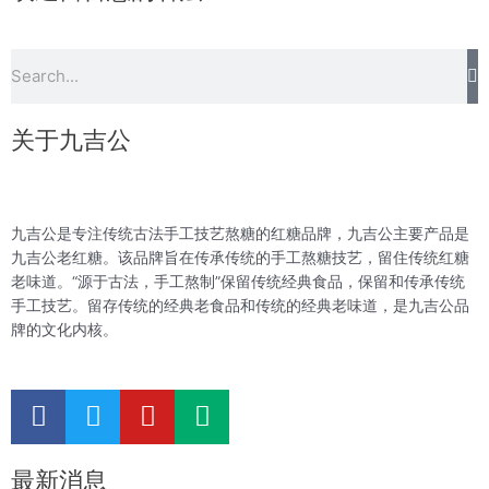
S
Search
关于九吉公
九吉公是专注传统古法手工技艺熬糖的红糖品牌，九吉公主要产品是
九吉公老红糖。该品牌旨在传承传统的手工熬糖技艺，留住传统红糖
老味道。“源于古法，手工熬制”保留传统经典食品，保留和传承传统
手工技艺。留存传统的经典老食品和传统的经典老味道，是九吉公品
牌的文化内核。
F
T
Y
M
a
w
o
e
c
i
u
d
最新消息
e
t
t
i