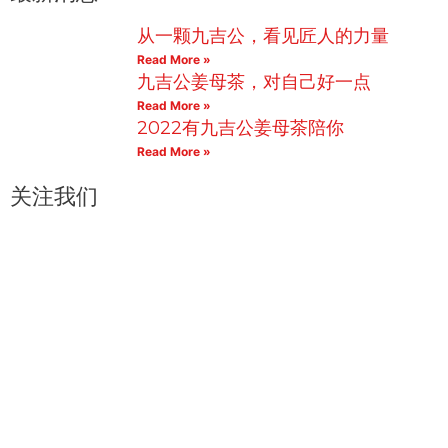
b
t
u
u
从一颗九吉公，看见匠人的力量
o
e
b
m
Read More »
o
r
e
九吉公姜母茶，对自己好一点
k
Read More »
2022有九吉公姜母茶陪你
Read More »
关注我们