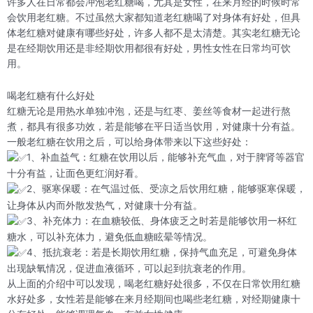
许多人在日常都会冲泡老红糖喝，尤其是女性，在来月经的时候时常
会饮用老红糖。不过虽然大家都知道老红糖喝了对身体有好处，但具
体老红糖对健康有哪些好处，许多人都不是太清楚。其实老红糖无论
是在经期饮用还是非经期饮用都很有好处，男性女性在日常均可饮
用。
喝老红糖有什么好处
红糖无论是用热水单独冲泡，还是与红枣、姜丝等食材一起进行熬
煮，都具有很多功效，若是能够在平日适当饮用，对健康十分有益。
一般老红糖在饮用之后，可以给身体带来以下这些好处：
1、补血益气：红糖在饮用以后，能够补充气血，对于脾肾等器官
十分有益，让面色更红润好看。
2、驱寒保暖：在气温过低、受凉之后饮用红糖，能够驱寒保暖，
让身体从内而外散发热气，对健康十分有益。
3、补充体力：在血糖较低、身体疲乏之时若是能够饮用一杯红
糖水，可以补充体力，避免低血糖眩晕等情况。
4、抵抗衰老：若是长期饮用红糖，保持气血充足，可避免身体
出现缺氧情况，促进血液循环，可以起到抗衰老的作用。
从上面的介绍中可以发现，喝老红糖好处很多，不仅在日常饮用红糖
水好处多，女性若是能够在来月经期间也喝些老红糖，对经期健康十